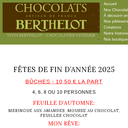
Accueil
Nos Chocola
À découvrir e
Nos pâtisseri
Créations
Notre histoir
Nos boutique
FÊTES DE FIN D’ANNÉE 2025
BÛCHES - 10,50 € LA PART
4, 6, 8 OU 10 PERSONNES
FEUILLE D’AUTOMNE:
MERINGUE AUX AMANDES, MOUSSE AU CHOCOLAT,
FEUILLES CHOCOLAT
MON RÊVE: